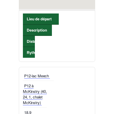
Lieu de départ
Description
Distance
Rythme de marche
P12-lac Meech
P12 à
McKinstry (40,
24, 1, chalet
McKinstry)
18,9