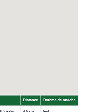
Distance
Rythme de marche
t (sentier
4,5 km
lent