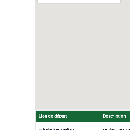
Lieu de départ
Description
P6-Mackenzie-King
sentier Lauriaul