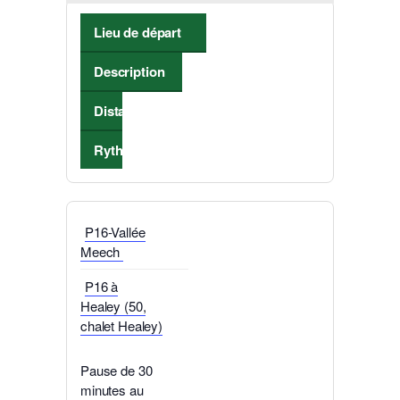
Lieu de départ
Description
Distance
Rythme de marche
P16-Vallée
Meech
P16 à
Healey (50,
chalet Healey)
Pause de 30
minutes au