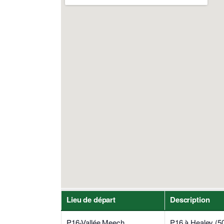
Lieu de départ
Description
P16-Vallée Meech
P16 à Healey (50