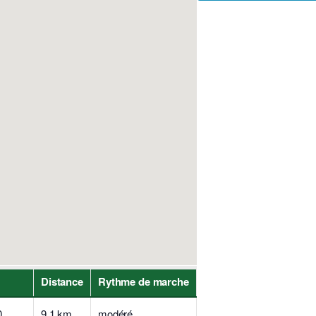
Distance
Rythme de marche
,
9,1 km
modéré