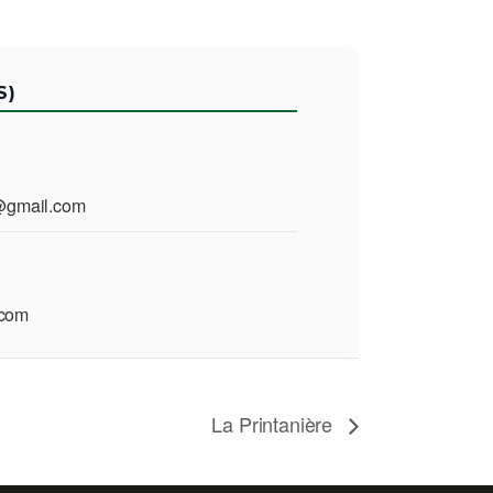
S)
@gmail.com
.com
La Printanière