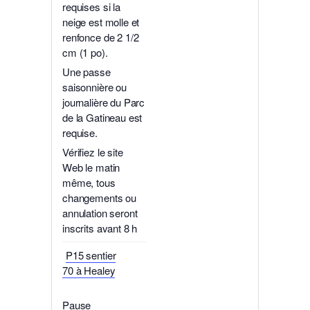
requises si la
neige est molle et
renfonce de 2 1/2
cm (1 po).
Une passe
saisonnière ou
journalière du Parc
de la Gatineau est
requise.
Vérifiez le site
Web le matin
même, tous
changements ou
annulation seront
inscrits avant 8 h
P15 sentier
70 à Healey
Pause