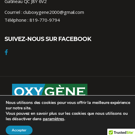
Gatineau QC J8Y 6V2
Courriel :
cluboxygene2000@gmail.com
Téléphone :
819-770-9794
SUIVEZ-NOUS SUR FACEBOOK
Nous utilisons des cookies pour vous offrir la meilleure expérience
Club Oxygène © 2026. Tous droits réservés.
sur notre site.
Conception :
Inter-vision
Vous pouvez en savoir plus sur les cookies que nous utilisons ou
les désactiver dans
paramètres
.
SUIVEZ-NOUS
Accepter