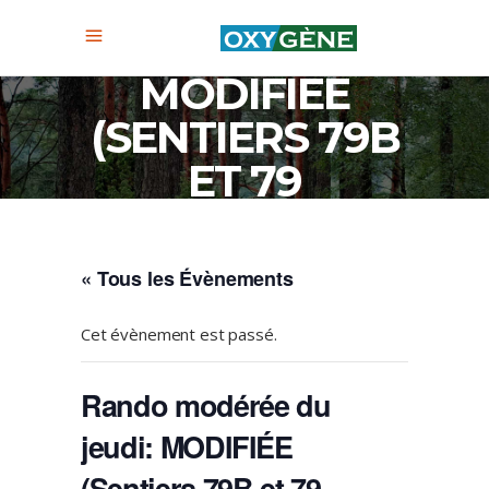
MODÉRÉE DU
JEUDI:
MODIFIÉE
(SENTIERS 79B
ET 79
SEULEMENT)
PAS DE
« Tous les Évènements
DOMAINE
Cet évènement est passé.
Rando modérée du
jeudi: MODIFIÉE
(Sentiers 79B et 79