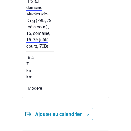
P5 au
domaine
Mackenzie-
King (79B, 79
(côté court),
15, domaine,
15, 79 (côté
court), 79B)
6 à
7
km
km
Modéré
Ajouter au calendrier