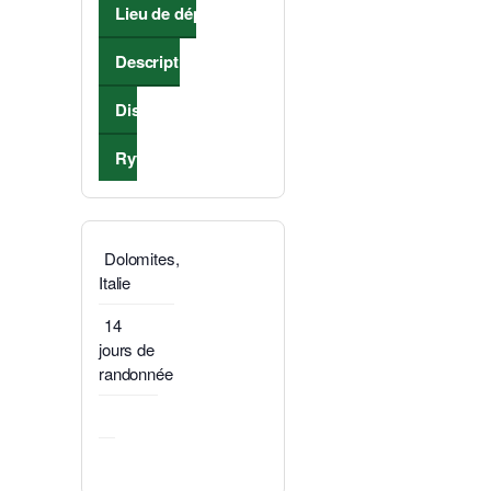
Lieu de départ
Description
Distance
Rythme de marche
Dolomites,
Italie
14
jours de
randonnée