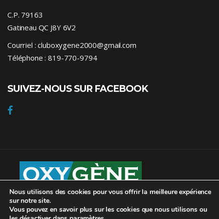
C.P. 79163
Gatineau QC J8Y 6V2
Courriel :
cluboxygene2000@gmail.com
Téléphone :
819-770-9794
SUIVEZ-NOUS SUR FACEBOOK
Nous utilisons des cookies pour vous offrir la meilleure expérience
Club Oxygène © 2026. Tous droits réservés.
sur notre site.
Conception :
Inter-vision
Vous pouvez en savoir plus sur les cookies que nous utilisons ou
les désactiver dans
paramètres
.