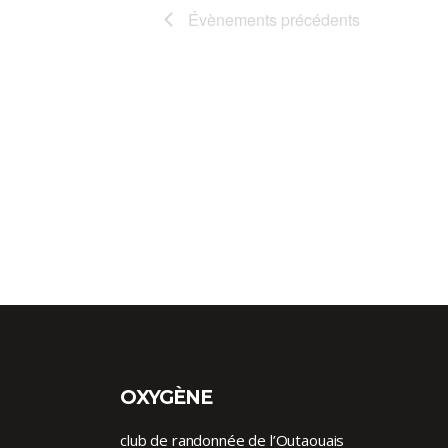
Évènements
précédents
OXYGÈNE
club de randonnée de l’Outaouais