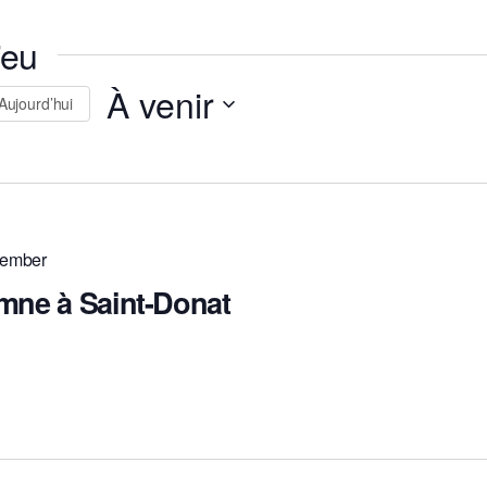
ieu
À venir
Aujourd’hui
Sélectionnez
une
date.
tember
mne à Saint-Donat