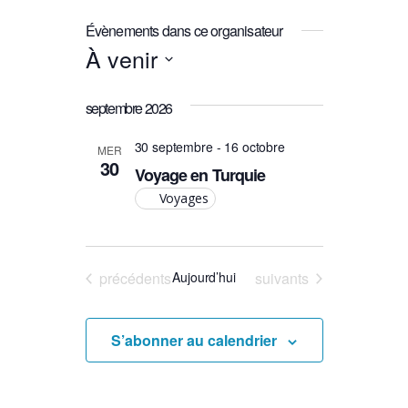
Évènements dans ce organisateur
À venir
Sélectionnez
septembre 2026
une
date.
30 septembre
-
16 octobre
MER
30
Voyage en Turquie
Voyages
Évènements
Évènements
précédents
Aujourd’hui
suivants
S’abonner au calendrier