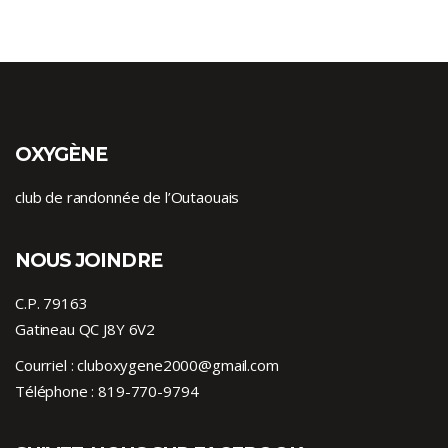
OXYGÈNE
club de randonnée de l’Outaouais
NOUS JOINDRE
C.P. 79163
Gatineau QC J8Y 6V2
Courriel :
cluboxygene2000@gmail.com
Téléphone :
819-770-9794