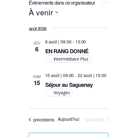
Évènements dans ce organisateur
À venir
Sélectionnez
août 2026
une
date.
6 août | 09:30
-
13:00
JEU
6
EN RANG DONNÉ
Intermédiaire Plus
15 août | 09:00
-
22 août | 15:00
SAM
15
Séjour au Saguenay
Voyages
Évènements
Aujourd’hui
suivants
Évènements
précédents