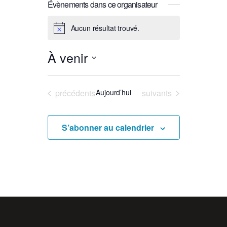
Évènements dans ce organisateur
Aucun résultat trouvé.
Notice
À venir
Sélectionnez
une
Évènements
Évènements
précédents
Aujourd’hui
suivants
date.
S’abonner au calendrier