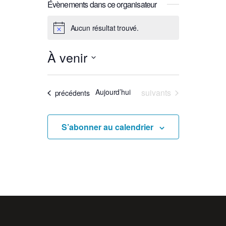
Évènements dans ce organisateur
Aucun résultat trouvé.
Notice
À venir
Sélectionnez
une
Évènements
Aujourd’hui
suivants
Évènements
précédents
date.
S’abonner au calendrier