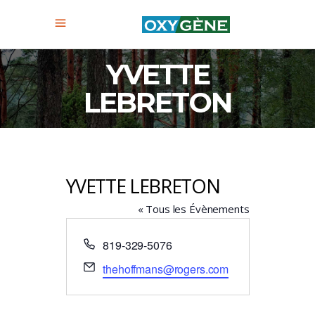
YVETTE
LEBRETON
YVETTE LEBRETON
« Tous les Évènements
Téléphone
819-329-5076
Email
thehoffmans@rogers.com