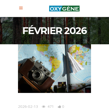
FÉVRIER 2026
2026-02-13
471
0